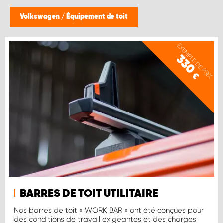
Volkswagen
/
Équipement de toit
EXEMPLE DE PRIX
330
€
BARRES DE TOIT UTILITAIRE
Nos barres de toit « WORK BAR » ont été conçues pour
des conditions de travail exigeantes et des charges