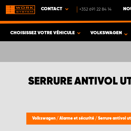
CONTACT
+352 691 22 84 14
NO
CHOISISSEZ VOTRE VÉHICULE
VOLKSWAGEN
VOIR LES RÉSULTATS -
636
ARTICLES
SERRURE ANTIVOL U
Volkswagen
/
Alarme et sécurité
/
Serrure antivol ut