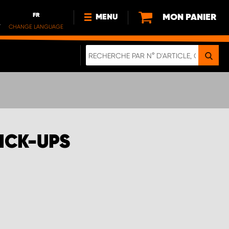
FR
MON PANIER
MENU
.
CHANGE LANGUAGE
DE
FR
NOUVEAUTÉS
DURABILITE
À PROPOS DE NOUS
ICK-UPS