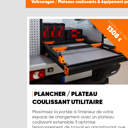
Volkswagen
/
Plateaux coulissants & équipement p
EXEMPLE DE PRI
1308
€
PLANCHER / PLATEAU
COULISSANT UTILITAIRE
Maximisez la portée à l'intérieur de votre
espace de chargement avec un plateau
coulissant extensible. Il optimise
l'environnement de travail en garantissant que