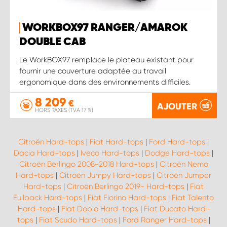
WORKBOX97 RANGER/AMAROK
DOUBLE CAB
Le WorkBOX97 remplace le plateau existant pour
fournir une couverture adaptée au travail
ergonomique dans des environnements difficiles.
8 209
€
AJOUTER
HORS TAXES (TVA 17 %)
Citroën Hard-tops
|
Fiat Hard-tops
|
Ford Hard-tops
|
Dacia Hard-tops
|
Iveco Hard-tops
|
Dodge Hard-tops
|
Citroën Berlingo 2008-2018 Hard-tops
|
Citroën Nemo
Hard-tops
|
Citroën Jumpy Hard-tops
|
Citroën Jumper
Hard-tops
|
Citroën Berlingo 2019- Hard-tops
|
Fiat
Fullback Hard-tops
|
Fiat Fiorino Hard-tops
|
Fiat Talento
Hard-tops
|
Fiat Doblo Hard-tops
|
Fiat Ducato Hard-
tops
|
Fiat Scudo Hard-tops
|
Ford Ranger Hard-tops
|