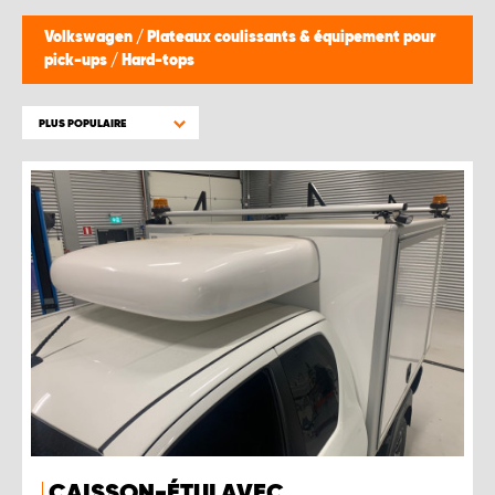
Volkswagen
/
Plateaux coulissants & équipement pour
pick-ups
/
Hard-tops
PLUS POPULAIRE
CAISSON-ÉTUI AVEC