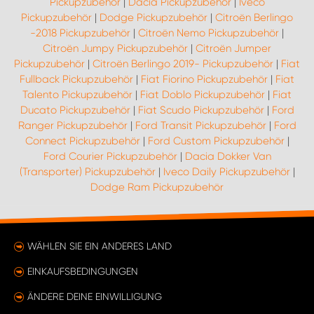
Pickupzubehör
|
Dacia Pickupzubehör
|
Iveco
Pickupzubehör
|
Dodge Pickupzubehör
|
Citroën Berlingo
-2018 Pickupzubehör
|
Citroën Nemo Pickupzubehör
|
Citroën Jumpy Pickupzubehör
|
Citroën Jumper
Pickupzubehör
|
Citroën Berlingo 2019- Pickupzubehör
|
Fiat
Fullback Pickupzubehör
|
Fiat Fiorino Pickupzubehör
|
Fiat
Talento Pickupzubehör
|
Fiat Doblo Pickupzubehör
|
Fiat
Ducato Pickupzubehör
|
Fiat Scudo Pickupzubehör
|
Ford
Ranger Pickupzubehör
|
Ford Transit Pickupzubehör
|
Ford
Connect Pickupzubehör
|
Ford Custom Pickupzubehör
|
Ford Courier Pickupzubehör
|
Dacia Dokker Van
(Transporter) Pickupzubehör
|
Iveco Daily Pickupzubehör
|
Dodge Ram Pickupzubehör
WÄHLEN SIE EIN ANDERES LAND
EINKAUFSBEDINGUNGEN
ÄNDERE DEINE EINWILLIGUNG