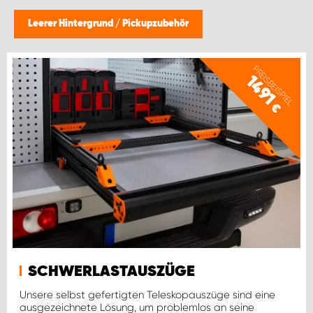
Leerer Hintergrund
/
Pickupzubehör
PREISBEISPIEL
1491
€
SCHWERLASTAUSZÜGE
Unsere selbst gefertigten Teleskopauszüge sind eine
ausgezeichnete Lösung, um problemlos an seine