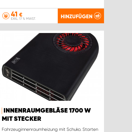
41
€
HINZUFÜGEN
EXKL. 17 % MWST.
INNENRAUMGEBLÄSE 1700 W
MIT STECKER
Fahrzeuginnenraumheizung mit Schuko. Starten