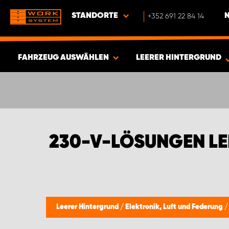
STANDORTE
+352 691 22 84 14
FAHRZEUG AUSWÄHLEN
LEERER HINTERGRUND
ERGEBNISSE ANZEIGEN -
349
ARTIKEL
230-V-LÖSUNGEN L
Leerer Hintergrund
/
Elektronik, Luft und Federung