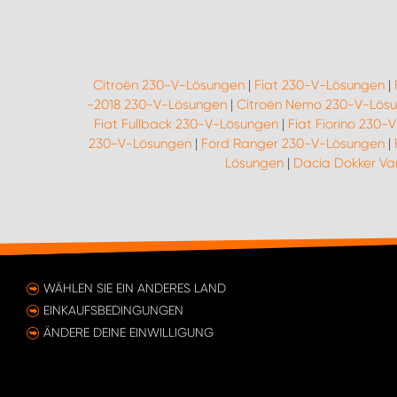
Citroën 230-V-Lösungen
|
Fiat 230-V-Lösungen
|
-2018 230-V-Lösungen
|
Citroën Nemo 230-V-Lös
Fiat Fullback 230-V-Lösungen
|
Fiat Fiorino 230-
230-V-Lösungen
|
Ford Ranger 230-V-Lösungen
|
Lösungen
|
Dacia Dokker Va
WÄHLEN SIE EIN ANDERES LAND
EINKAUFSBEDINGUNGEN
ÄNDERE DEINE EINWILLIGUNG