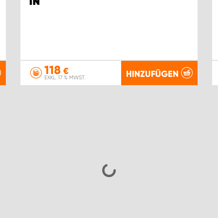
IN
118
€
HINZUFÜGEN
EXKL. 17 % MWST.