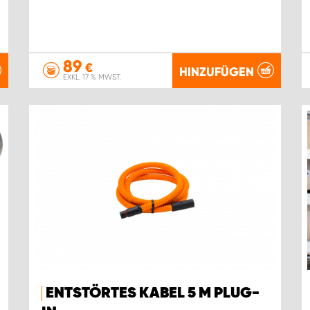
89
€
HINZUFÜGEN
EXKL. 17 % MWST.
ENTSTÖRTES KABEL 5 M PLUG-