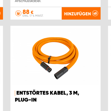
Anschlusskabel.
88
€
HINZUFÜGEN
EXKL. 17 % MWST.
ENTSTÖRTES KABEL, 3 M,
PLUG-IN