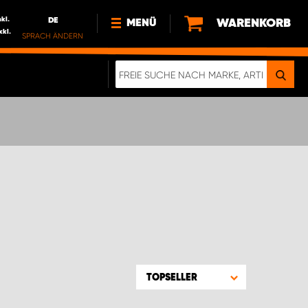
nkl.
DE
WARENKORB
MENÜ
xkl.
SPRACH ÄNDERN
DE
FR
NEWS
HTTPS://WWW.WORKSYSTEM.LU/DE/NACH
LU
ÜBER UNS
TOPSELLER