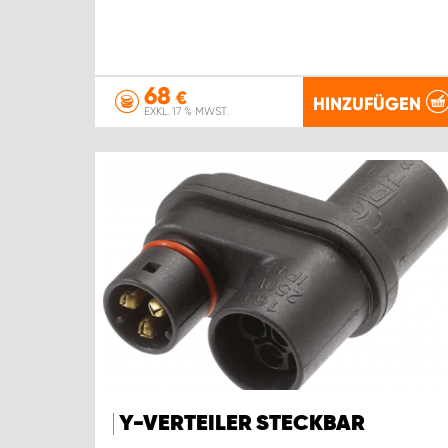
68
€
HINZUFÜGEN
EXKL. 17 % MWST.
Y-VERTEILER STECKBAR