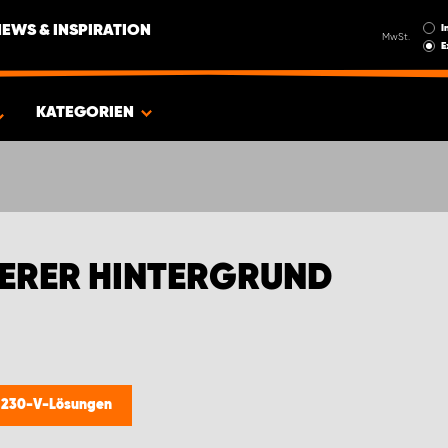
I
NEWS & INSPIRATION
MwSt.
E
KATEGORIEN
EERER HINTERGRUND
/
230-V-Lösungen