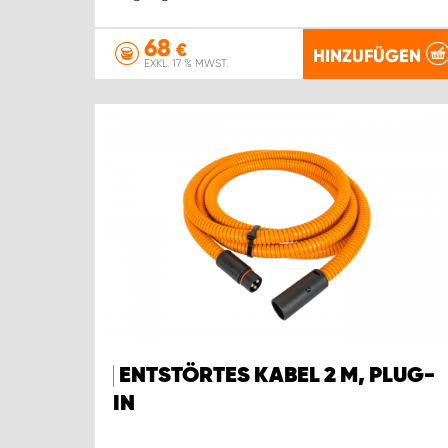
68
€
HINZUFÜGEN
EXKL. 17 % MWST.
ENTSTÖRTES KABEL 2 M, PLUG-
IN