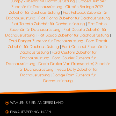
Jumpy Zubehör für Dachausrüstung
|
Citroën Jumper
Zubehör für Dachausrüstung
|
Citroën Berlingo 2019-
Zubehör für Dachausrüstung
|
Fiat Fullback Zubehör für
Dachausrüstung
|
Fiat Fiorino Zubehör für Dachausrüstung
|
Fiat Talento Zubehör für Dachausrüstung
|
Fiat Doblo
Zubehör für Dachausrüstung
|
Fiat Ducato Zubehör für
Dachausrüstung
|
Fiat Scudo Zubehör für Dachausrüstung
|
Ford Ranger Zubehör für Dachausrüstung
|
Ford Transit
Zubehör für Dachausrüstung
|
Ford Connect Zubehör für
Dachausrüstung
|
Ford Custom Zubehör für
Dachausrüstung
|
Ford Courier Zubehör für
Dachausrüstung
|
Dacia Dokker Van (Transporter) Zubehör
für Dachausrüstung
|
Iveco Daily Zubehör für
Dachausrüstung
|
Dodge Ram Zubehör für
Dachausrüstung
WÄHLEN SIE EIN ANDERES LAND
EINKAUFSBEDINGUNGEN