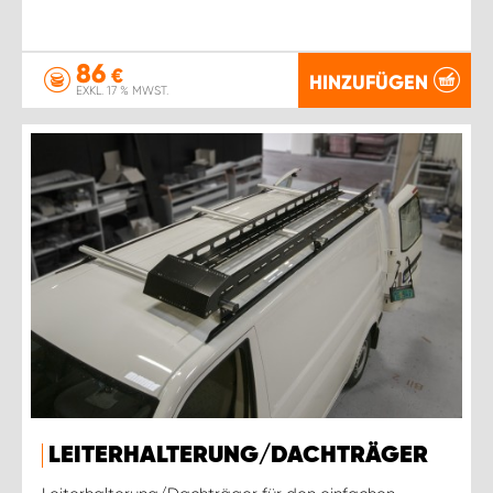
86
€
HINZUFÜGEN
EXKL. 17 % MWST.
LEITERHALTERUNG/DACHTRÄGER