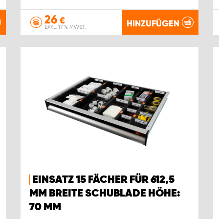
26
€
HINZUFÜGEN
EXKL. 17 % MWST.
EINSATZ 15 FÄCHER FÜR 612,5
MM BREITE SCHUBLADE HÖHE:
70 MM