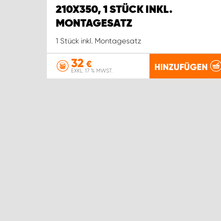
210X350, 1 STÜCK INKL.
MONTAGESATZ
1 Stück inkl. Montagesatz
32
€
HINZUFÜGEN
EXKL. 17 % MWST.