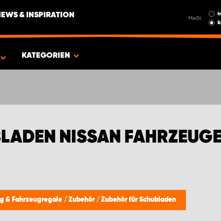
I
NEWS & INSPIRATION
MwSt.
E
ICHTUNGEN
KATEGORIEN
BLADEN NISSAN FAHRZEUG
ng & Fahrzeugregale
/
Zubehör
/
Zubehör für Schubladen