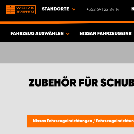
STANDORTE
+352 691 22 84 14
FAHRZEUG AUSWÄHLEN
NISSAN FAHRZEUGEINR
ERGEBNISSE ANZEIGEN -
580
ARTIKEL
ZUBEHÖR FÜR SCHU
Nissan Fahrzeugeinrichtungen
/
Fahrzeugeinrichtu