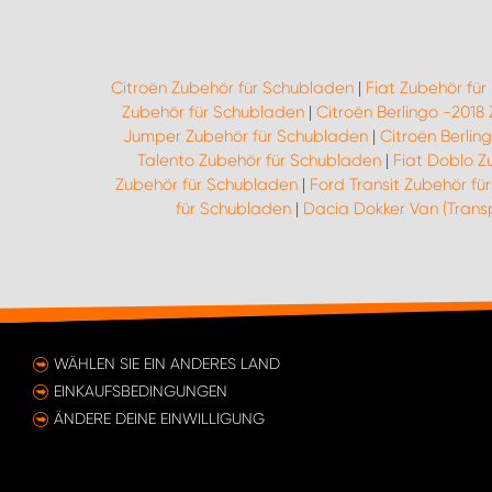
Citroën Zubehör für Schubladen
|
Fiat Zubehör fü
Zubehör für Schubladen
|
Citroën Berlingo -2018
Jumper Zubehör für Schubladen
|
Citroën Berlin
Talento Zubehör für Schubladen
|
Fiat Doblo Z
Zubehör für Schubladen
|
Ford Transit Zubehör fü
für Schubladen
|
Dacia Dokker Van (Trans
WÄHLEN SIE EIN ANDERES LAND
EINKAUFSBEDINGUNGEN
ÄNDERE DEINE EINWILLIGUNG