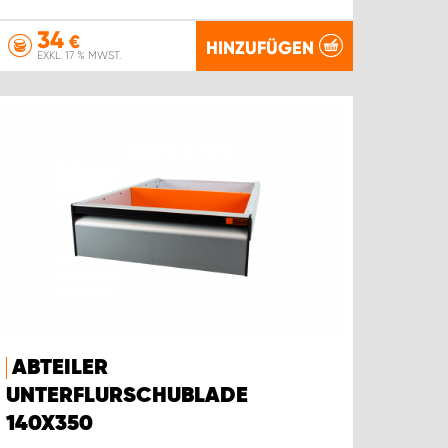
34
€
HINZUFÜGEN
EXKL. 17 % MWST.
ABTEILER
UNTERFLURSCHUBLADE
140X350