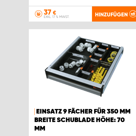
37
€
HINZUFÜGEN
EXKL. 17 % MWST.
EINSATZ 9 FÄCHER FÜR 350 MM
BREITE SCHUBLADE HÖHE: 70
MM