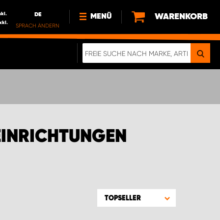
nkl.
DE
WARENKORB
MENÜ
xkl.
SPRACH ÄNDERN
DE
FR
NEWS
HTTPS://WWW.WORKSYSTEM.LU/DE/NACH
LU
ÜBER UNS
EINRICHTUNGEN
TOPSELLER