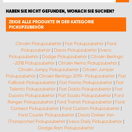
HABEN SIE NICHT GEFUNDEN, WONACH SIE SUCHEN?
ZEIGE ALLE PRODUKTE IN DER KATEGORIE
PICKUPZUBEHÖR
Citroën Pickupzubehör
|
Fiat Pickupzubehör
|
Ford
Pickupzubehör
|
Dacia Pickupzubehör
|
Iveco
Pickupzubehör
|
Dodge Pickupzubehör
|
Citroën Berlingo
-2018 Pickupzubehör
|
Citroën Nemo Pickupzubehör
|
Citroën Jumpy Pickupzubehör
|
Citroën Jumper
Pickupzubehör
|
Citroën Berlingo 2019- Pickupzubehör
|
Fiat
Fullback Pickupzubehör
|
Fiat Fiorino Pickupzubehör
|
Fiat
Talento Pickupzubehör
|
Fiat Doblo Pickupzubehör
|
Fiat
Ducato Pickupzubehör
|
Fiat Scudo Pickupzubehör
|
Ford
Ranger Pickupzubehör
|
Ford Transit Pickupzubehör
|
Ford
Connect Pickupzubehör
|
Ford Custom Pickupzubehör
|
Ford Courier Pickupzubehör
|
Dacia Dokker Van
(Transporter) Pickupzubehör
|
Iveco Daily Pickupzubehör
|
Dodge Ram Pickupzubehör