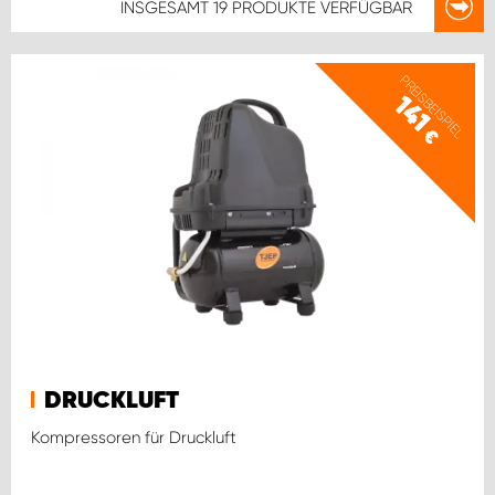
INSGESAMT
19 PRODUKTE
VERFÜGBAR
PREISBEISPIEL
141
€
DRUCKLUFT
Kompressoren für Druckluft