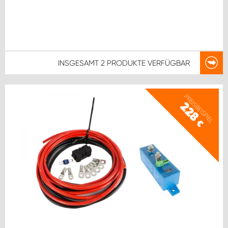
INSGESAMT
2 PRODUKTE
VERFÜGBAR
PREISBEISPIEL
228
€