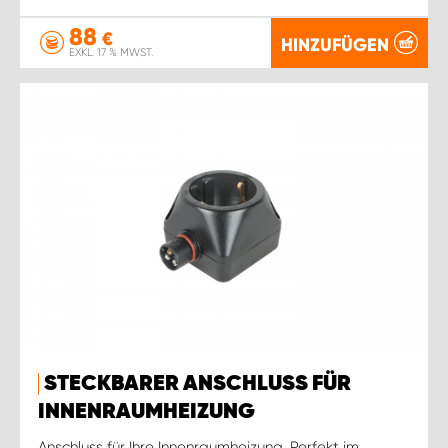
88
€
HINZUFÜGEN
EXKL. 17 % MWST.
STECKBARER ANSCHLUSS FÜR
INNENRAUMHEIZUNG
Anschluss für Ihre Innenraumheizung. Perfekt im