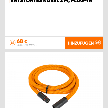
ENTSTÖRTES KABEL 2 M, PLUG-IN
68
€
HINZUFÜGEN
EXKL. 17 % MWST.