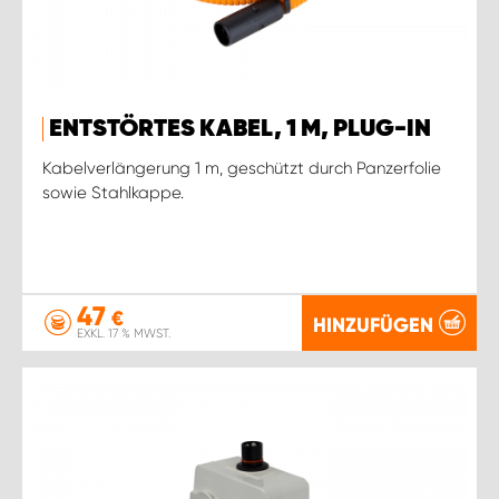
ENTSTÖRTES KABEL, 1 M, PLUG-IN
Kabelverlängerung 1 m, geschützt durch Panzerfolie
sowie Stahlkappe.
47
€
HINZUFÜGEN
EXKL. 17 % MWST.