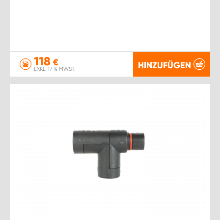
118
€
HINZUFÜGEN
EXKL. 17 % MWST.