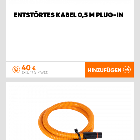
ENTSTÖRTES KABEL 0,5 M PLUG-IN
40
€
HINZUFÜGEN
EXKL. 17 % MWST.