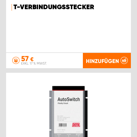
T-VERBINDUNGSSTECKER
57
€
HINZUFÜGEN
EXKL. 17 % MWST.