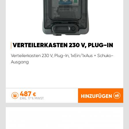
VERTEILERKASTEN 230 V, PLUG-IN
Verteilerkasten 230 V, Plug-In, 1xEin/1xAus + Schuko-
Ausgang
487
€
HINZUFÜGEN
EXKL. 17 % MWST.