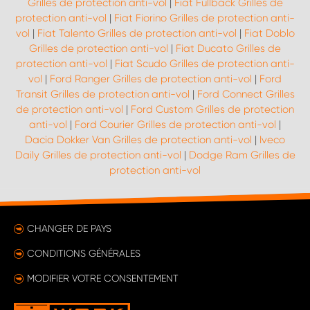
Grilles de protection anti-vol
|
Fiat Fullback Grilles de
protection anti-vol
|
Fiat Fiorino Grilles de protection anti-
vol
|
Fiat Talento Grilles de protection anti-vol
|
Fiat Doblo
Grilles de protection anti-vol
|
Fiat Ducato Grilles de
protection anti-vol
|
Fiat Scudo Grilles de protection anti-
vol
|
Ford Ranger Grilles de protection anti-vol
|
Ford
Transit Grilles de protection anti-vol
|
Ford Connect Grilles
de protection anti-vol
|
Ford Custom Grilles de protection
anti-vol
|
Ford Courier Grilles de protection anti-vol
|
Dacia Dokker Van Grilles de protection anti-vol
|
Iveco
Daily Grilles de protection anti-vol
|
Dodge Ram Grilles de
protection anti-vol
CHANGER DE PAYS
CONDITIONS GÉNÉRALES
MODIFIER VOTRE CONSENTEMENT