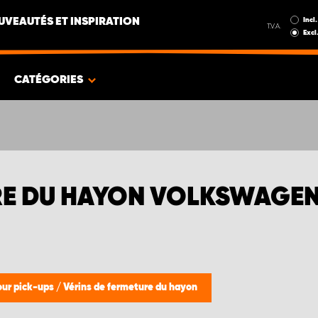
Incl.
UVEAUTÉS ET INSPIRATION
T.V.A.
Excl
CATÉGORIES
RE DU HAYON VOLKSWAGE
our pick-ups
/
Vérins de fermeture du hayon