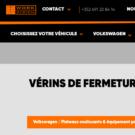
CONTACT
+352 691 22 84 14
NO
CHOISISSEZ VOTRE VÉHICULE
VOLKSWAGEN
VOIR LES RÉSULTATS -
636
ARTICLES
VÉRINS DE FERMETU
Volkswagen
/
Plateaux coulissants & équipement p