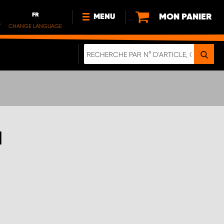
FR
MON PANIER
MENU
.
CHANGE LANGUAGE
DE
FR
NOUVEAUTÉS
DURABILITE
À PROPOS DE NOUS
N