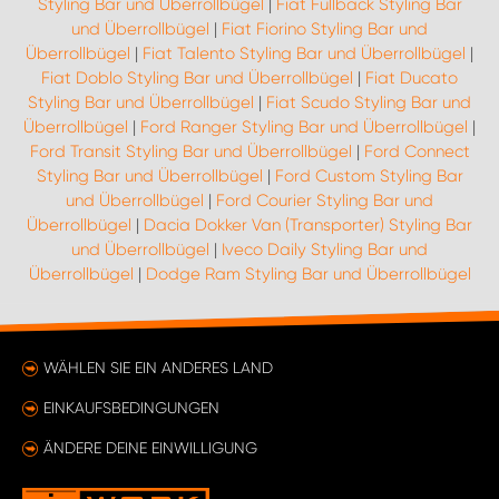
Styling Bar und Überrollbügel
|
Fiat Fullback Styling Bar
und Überrollbügel
|
Fiat Fiorino Styling Bar und
Überrollbügel
|
Fiat Talento Styling Bar und Überrollbügel
|
Fiat Doblo Styling Bar und Überrollbügel
|
Fiat Ducato
Styling Bar und Überrollbügel
|
Fiat Scudo Styling Bar und
Überrollbügel
|
Ford Ranger Styling Bar und Überrollbügel
|
Ford Transit Styling Bar und Überrollbügel
|
Ford Connect
Styling Bar und Überrollbügel
|
Ford Custom Styling Bar
und Überrollbügel
|
Ford Courier Styling Bar und
Überrollbügel
|
Dacia Dokker Van (Transporter) Styling Bar
und Überrollbügel
|
Iveco Daily Styling Bar und
Überrollbügel
|
Dodge Ram Styling Bar und Überrollbügel
WÄHLEN SIE EIN ANDERES LAND
EINKAUFSBEDINGUNGEN
ÄNDERE DEINE EINWILLIGUNG