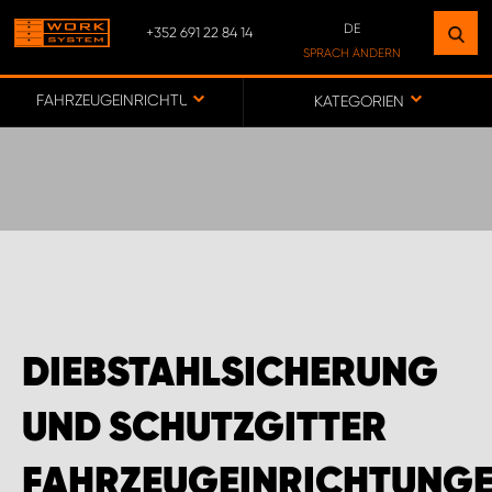
DE
+352 691 22 84 14
FINDEN SIE EINEN STANDORT
SPRACH ÄNDERN
IN IHRER NÄHE
DE
FAHRZEUGEINRICHTUNGEN FÜR CITROËN
KATEGORIEN
FR
ZUR KARTE
CUSTOMER SERVICE LUXEMBOURG
DIEBSTAHLSICHERUNG
UND SCHUTZGITTER
FAHRZEUGEINRICHTUNG