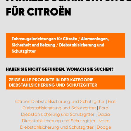
FÜR CITROËN
Fahrzeugeinrichtungen für Citroën
/
Alarmanlagen,
Sicherheit und Heizung
/
Diebstahlsicherung und
Schutzgitter
HABEN SIE NICHT GEFUNDEN, WONACH SIE SUCHEN?
ZEIGE ALLE PRODUKTE IN DER KATEGORIE
DIEBSTAHLSICHERUNG UND SCHUTZGITTER
Citroën Diebstahlsicherung und Schutzgitter
|
Fiat
Diebstahlsicherung und Schutzgitter
|
Ford
Diebstahlsicherung und Schutzgitter
|
Dacia
Diebstahlsicherung und Schutzgitter
|
Iveco
Diebstahlsicherung und Schutzgitter
|
Dodge