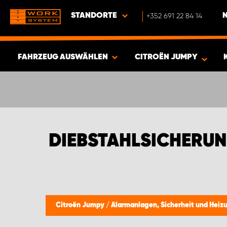
STANDORTE
+352 691 22 84 14
FAHRZEUG AUSWÄHLEN
CITROËN JUMPY
ERGEBNISSE ANZEIGEN -
426
ARTIKEL
DIEBSTAHLSICHERUN
Citroën Jumpy
/
Alarmanlagen, Sicherheit und Hei