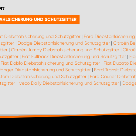
N?
STAHLSICHERUNG UND SCHUTZGITTER
at Diebstahlsicherung und Schutzgitter
|
Ford Diebstahlsicherung 
zgitter
|
Dodge Diebstahlsicherung und Schutzgitter
|
Citroën Be
tter
|
Citroën Jumpy Diebstahlsicherung und Schutzgitter
|
Citroë
utzgitter
|
Fiat Fullback Diebstahlsicherung und Schutzgitter
|
Fia
|
Fiat Doblo Diebstahlsicherung und Schutzgitter
|
Fiat Ducato Di
Ranger Diebstahlsicherung und Schutzgitter
|
Ford Transit Diebst
tom Diebstahlsicherung und Schutzgitter
|
Ford Courier Diebstah
tzgitter
|
Iveco Daily Diebstahlsicherung und Schutzgitter
|
Dodge 