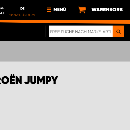
nkl.
DE
WARENKORB
MENÜ
xkl.
SPRACH ÄNDERN
DE
FR
NEWS
HTTPS://WWW.WORKSYSTEM.LU/DE/NACH
LU
ÜBER UNS
ROËN JUMPY