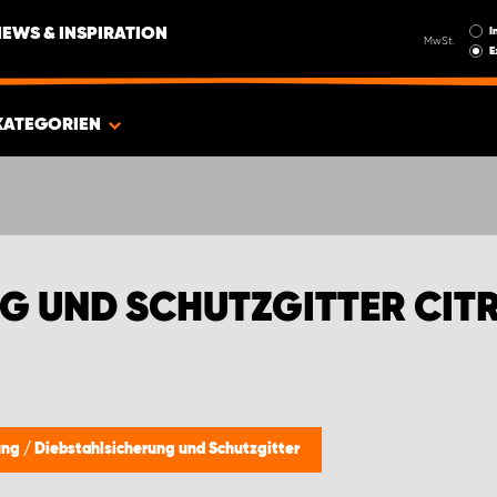
I
NEWS & INSPIRATION
MwSt.
E
KATEGORIEN
G UND SCHUTZGITTER CIT
zung
/
Diebstahlsicherung und Schutzgitter