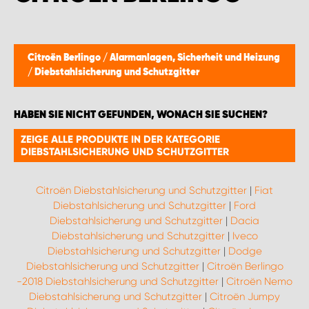
Citroën Berlingo
/
Alarmanlagen, Sicherheit und Heizung
/
Diebstahlsicherung und Schutzgitter
HABEN SIE NICHT GEFUNDEN, WONACH SIE SUCHEN?
ZEIGE ALLE PRODUKTE IN DER KATEGORIE
DIEBSTAHLSICHERUNG UND SCHUTZGITTER
Citroën Diebstahlsicherung und Schutzgitter
|
Fiat
Diebstahlsicherung und Schutzgitter
|
Ford
Diebstahlsicherung und Schutzgitter
|
Dacia
Diebstahlsicherung und Schutzgitter
|
Iveco
Diebstahlsicherung und Schutzgitter
|
Dodge
Diebstahlsicherung und Schutzgitter
|
Citroën Berlingo
-2018 Diebstahlsicherung und Schutzgitter
|
Citroën Nemo
Diebstahlsicherung und Schutzgitter
|
Citroën Jumpy