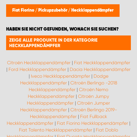
Fiat Fiorino
/
Pickupzubehör
/
Heckklappendämpfer
HABEN SIE NICHT GEFUNDEN, WONACH SIE SUCHEN?
ZEIGE ALLE PRODUKTE IN DER KATEGORIE
HECKKLAPPENDÄMPFER
Citroën Heckklappendämpfer
|
Fiat Heckklappendämpfer
|
Ford Heckklappendämpfer
|
Dacia Heckklappendämpfer
|
Iveco Heckklappendämpfer
|
Dodge
Heckklappendämpfer
|
Citroën Berlingo -2018
Heckklappendämpfer
|
Citroën Nemo
Heckklappendämpfer
|
Citroën Jumpy
Heckklappendämpfer
|
Citroën Jumper
Heckklappendämpfer
|
Citroën Berlingo 2019-
Heckklappendämpfer
|
Fiat Fullback
Heckklappendämpfer
|
Fiat Fiorino Heckklappendämpfer
|
Fiat Talento Heckklappendämpfer
|
Fiat Doblo
Heckklappendämpfer
|
Fiat Ducato Heckklappendämpfer